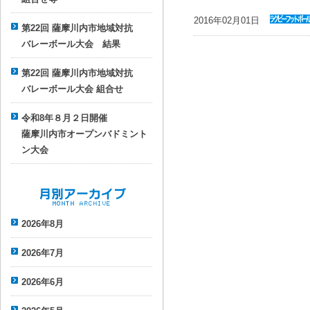
parent
軟
2016年02月01日
式野球連
第22回 薩摩川内市地域対抗
お知らせ
盟
バレーボール大会 結果
parent
ラ
グビーフ
第22回 薩摩川内市地域対抗
ットボー
バレーボール大会 組合せ
ル協会
令和8年８月２日開催
薩摩川内市オープンバドミント
ン大会
月別アーカイブ
2026年8月
2026年7月
2026年6月