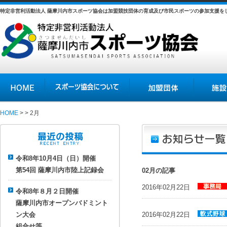
特定非営利活動法人 薩摩川内市スポーツ協会は加盟競技団体の育成及び市民スポーツの参加支援を
HOME
スポーツ協会について
加盟団体
施設の紹介
HOME
> > 2月
最近の投稿
令和8年10月4日（日）開催
青山学院大学陸上競技部合
第54回 薩摩川内市陸上記録会
02月の記事
2016年02月22日
令和8年８月２日開催
お知らせ
薩摩川内市オープンバドミント
parent
事
ン大会
2016年02月22日
務局
お知らせ
組合せ等