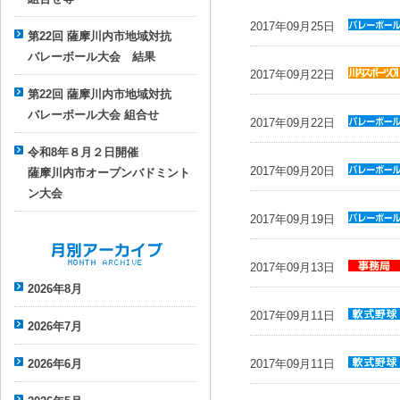
ル協会
parent
事
2017年09月25日
務局
第22回 薩摩川内市地域対抗
お知らせ
バレーボール大会 結果
parent
バ
2017年09月22日
レーボー
お知らせ
第22回 薩摩川内市地域対抗
ル協会
parent
川
バレーボール大会 組合せ
2017年09月22日
内スポー
お知らせ
ツクラブ
令和8年８月２日開催
parent
バ
2017年09月20日
01
薩摩川内市オープンバドミント
レーボー
お知らせ
ン大会
ル協会
parent
バ
2017年09月19日
レーボー
お知らせ
ル協会
parent
バ
2017年09月13日
レーボー
月別アーカイブ
お知らせ
2026年8月
ル協会
parent
事
2017年09月11日
務局
2026年7月
お知らせ
parent
軟
2026年6月
2017年09月11日
式野球連
お知らせ
盟
parent
軟