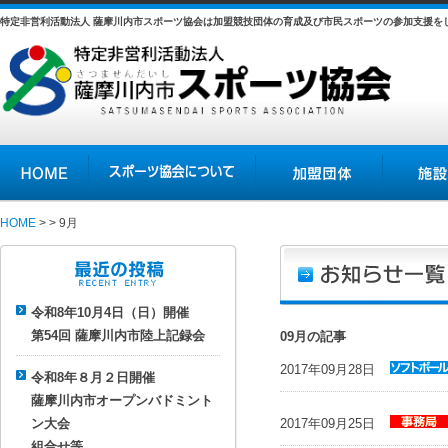
特定非営利活動法人 薩摩川内市スポーツ協会は加盟競技団体の育成及び市民スポーツの参加支援を
HOME
スポーツ協会について
加盟団体
施設の紹介
HOME
> > 9月
最近の投稿
令和8年10月4日（日）開催
第49回ファミリーＨＰ
第54回 薩摩川内市陸上記録会
09月の記事
2017年09月28日
令和8年８月２日開催
お知らせ
薩摩川内市オープンバドミント
parent
ソ
ン大会
2017年09月25日
フトボー
お知らせ
組合せ等