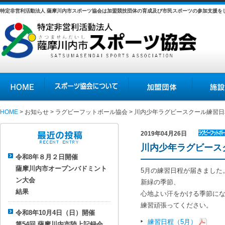
特定非営利活動法人 薩摩川内市スポーツ協会は加盟競技団体の育成及び市民スポーツの参加支援を
HOME
スポーツ協会について
加盟団体
施設の紹介
HOME
>
お知らせ
>
ラグビーフットボール協会
> 川内少年ラグビースクール練習日
2019年04月26日
ラグビー
川内少年ラグビース
最近の投稿
フットボ
令和8年８月２日開催
ール協会
薩摩川内市オープンバドミント
5月の練習日程が届きました
ン大会
新緑の季節、
結果
心地よい汗をかける季節に
練習頑張ってください。
令和8年10月4日（日）開催
練習日程（5月）
第54回 薩摩川内市陸上記録会