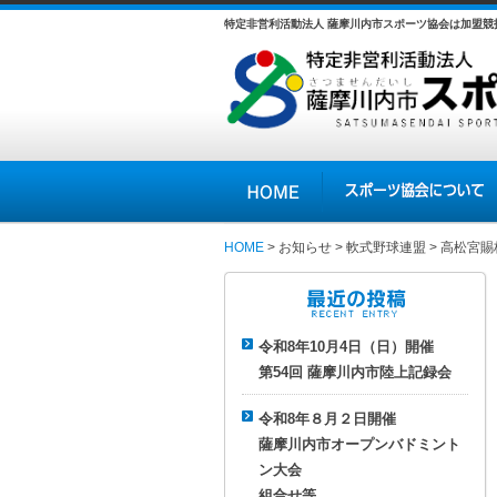
特定非営利活動法人 薩摩川内市スポーツ協会は加盟
HOME
スポーツ協会について
HOME
>
お知らせ
>
軟式野球連盟
> 高松宮
最近の投稿
令和8年10月4日（日）開催
第54回 薩摩川内市陸上記録会
令和8年８月２日開催
薩摩川内市オープンバドミント
ン大会
組合せ等