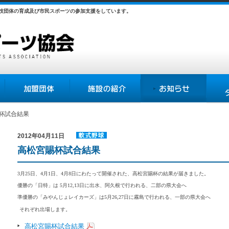
競技団体の育成及び市民スポーツの参加支援をしています。
加盟団体
施設の紹介
お知らせ
各種様
賜杯試合結果
2012年04月11日
軟式野球
高松宮賜杯試合結果
連盟
3月25日、4月1日、4月8日にわたって開催された、高松宮賜杯の結果が届きました。
優勝の「日特」は 5月12,13日に出水、阿久根で行われる、二部の県大会へ
準優勝の「みやんじょレイカーズ」は5月26,27日に霧島で行われる、一部の県大会へ
それぞれ出場します。
高松宮賜杯試合結果