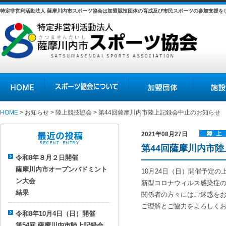
特定非営利活動法人 薩摩川内市スポーツ協会は加盟競技団体の育成及び市民スポーツの参加支援を
HOME
スポーツ協会について
加盟団体
施設の紹介
HOME
>
お知らせ
>
陸上競技協会
> 第44回薩摩川内市陸上記録会中止のお知らせ
2021年08月27日
陸上競技
第44回薩摩川内市
最近の投稿
協会
令和8年８月２日開催
薩摩川内市オープンバドミント
10月24日（日）開催予定の
ン大会
新型コロナウィルス感染症
結果
関係者の方々にはご迷惑を
ご理解とご協力をよろしく
令和8年10月4日（日）開催
第54回 薩摩川内市陸上記録会