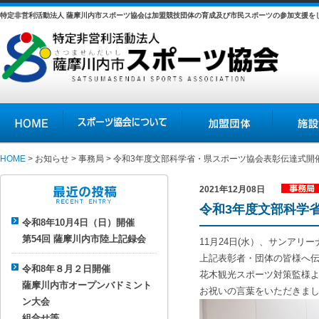
特定非営利活動法人 薩摩川内市スポーツ協会は加盟競技団体の育成及び市民スポーツの参加支援を
HOME
スポーツ協会について
加盟団体
施設の紹介
HOME
>
お知らせ
>
事務局
> 令和3年度文部科学省・県スポーツ協会表彰伝達式開
2021年12月08日
事務局
令和3年度文部科学
最近の投稿
令和8年10月4日（日）開催
第54回 薩摩川内市陸上記録会
11月24日(水）、サンアリ
上記表彰者・団体の皆様へ
令和8年８月２日開催
花木観光スポーツ対策監様
薩摩川内市オープンバドミント
お祝いの言葉をいただきま
ン大会
組合せ等