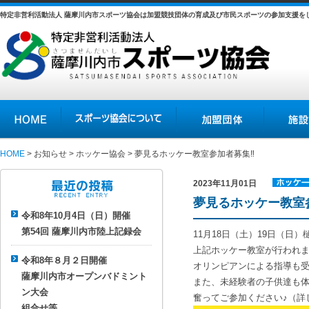
特定非営利活動法人 薩摩川内市スポーツ協会は加盟競技団体の育成及び市民スポーツの参加支援を
HOME
スポーツ協会について
加盟団体
施設の紹介
HOME
>
お知らせ
>
ホッケー協会
> 夢見るホッケー教室参加者募集‼
2023年11月01日
ホッケー
夢見るホッケー教室
最近の投稿
協会
令和8年10月4日（日）開催
第54回 薩摩川内市陸上記録会
11月18日（土）19日（日
上記ホッケー教室が行われ
令和8年８月２日開催
オリンピアンによる指導も
薩摩川内市オープンバドミント
また、未経験者の子供達も
ン大会
奮ってご参加ください♪（詳
組合せ等