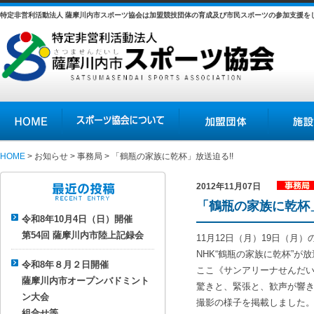
特定非営利活動法人 薩摩川内市スポーツ協会は加盟競技団体の育成及び市民スポーツの参加支援を
HOME
スポーツ協会について
加盟団体
施設の紹介
HOME
>
お知らせ
>
事務局
> 「鶴瓶の家族に乾杯」放送迫る!!
2012年11月07日
事務局
「鶴瓶の家族に乾杯」
最近の投稿
令和8年10月4日（日）開催
第54回 薩摩川内市陸上記録会
11月12日（月）19日（
NHK“鶴瓶の家族に乾杯”が
令和8年８月２日開催
ここ《サンアリーナせんだ
薩摩川内市オープンバドミント
驚きと、緊張と、歓声が響
ン大会
撮影の様子を掲載しました。
組合せ等