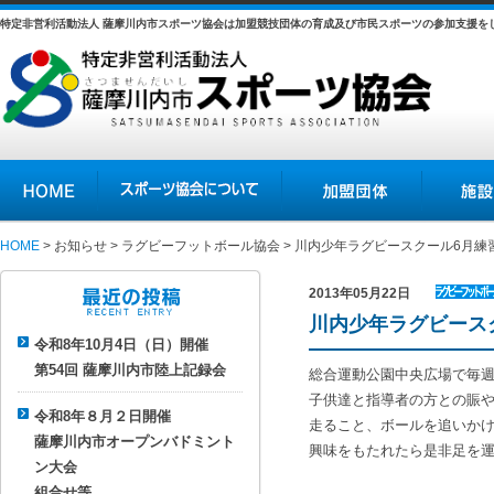
特定非営利活動法人 薩摩川内市スポーツ協会は加盟競技団体の育成及び市民スポーツの参加支援を
HOME
スポーツ協会について
加盟団体
施設の紹介
HOME
>
お知らせ
>
ラグビーフットボール協会
> 川内少年ラグビースクール6月練
2013年05月22日
ラグビー
川内少年ラグビース
最近の投稿
フットボ
令和8年10月4日（日）開催
ール協会
第54回 薩摩川内市陸上記録会
総合運動公園中央広場で毎週
子供達と指導者の方との賑
令和8年８月２日開催
走ること、ボールを追いか
薩摩川内市オープンバドミント
興味をもたれたら是非足を
ン大会
組合せ等