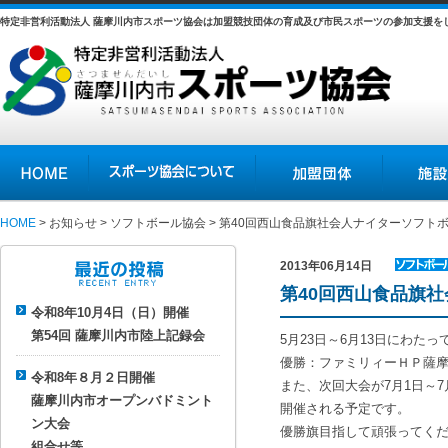
特定非営利活動法人 薩摩川内市スポーツ協会は加盟競技団体の育成及び市民スポーツの参加支援を
HOME
スポーツ協会について
加盟団体
施設の紹介
HOME
>
お知らせ
>
ソフトボール協会
> 第40回西山食品旗社会人ナイターソフト
2013年06月14日
ソフトボ
第40回西山食品旗
最近の投稿
ール協会
令和8年10月4日（日）開催
第54回 薩摩川内市陸上記録会
5月23日～6月13日にわた
優勝：ファミリィーＨＰ薩
令和8年８月２日開催
また、次回大会が7月1日～7
薩摩川内市オープンバドミント
開催される予定です。
ン大会
優勝旗目指して頑張ってく
組合せ等