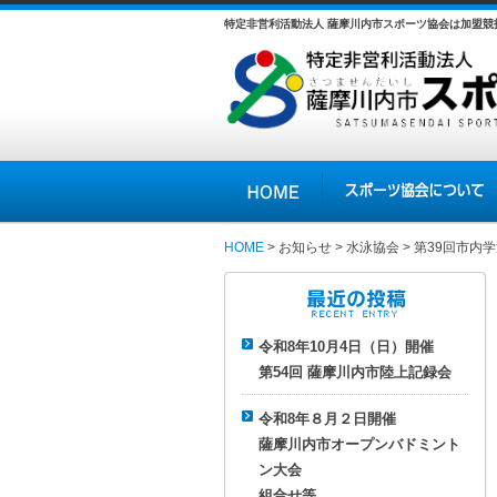
特定非営利活動法人 薩摩川内市スポーツ協会は加盟
HOME
スポーツ協会について
HOME
>
お知らせ
>
水泳協会
> 第39回市
最近の投稿
令和8年10月4日（日）開催
第54回 薩摩川内市陸上記録会
令和8年８月２日開催
薩摩川内市オープンバドミント
ン大会
組合せ等