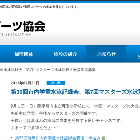
競技団体の育成及び市民スポーツの参加支援をしています。
加盟団体
施設の紹介
お知らせ
各種様
内学童水泳記録会、第7回マスターズ水泳競技大会参加者募集
2013年07月23日
水泳協会
第39回市内学童水泳記録会、第7回マスターズ水
9月１日（日）薩摩川内市立可愛小学校にて、学童・マスターズの大会
午前中に学童、午後からマスターズの開催です。
子供たちは夏休みの練習の成果を発揮する良いチャンスです。
ふるってご参加ください!!
第39回薩摩川内市学童水泳記録会要項・申込み