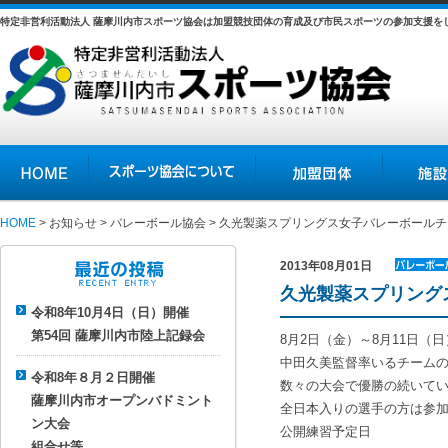
特定非営利活動法人 薩摩川内市スポーツ協会は加盟競技団体の育成及び市民スポーツの参加支援を
HOME
スポーツ協会について
加盟団体
施設の紹介
HOME
>
お知らせ
>
バレーボール協会
> 久光製薬スプリングス女子バレーボール
2013年08月01日
バレーボ
久光製薬スプリング
最近の投稿
ール協会
令和8年10月4日（日）開催
第54回 薩摩川内市陸上記録会
8月2日（金）～8月11日
中田久美監督率いるチーム
令和8年８月２日開催
数々の大会で優勝の続いて
薩摩川内市オープンバドミント
全日本入りの選手の方は参
ン大会
公開練習予定日
組合せ等