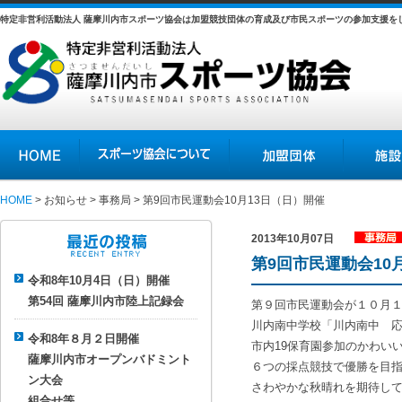
特定非営利活動法人 薩摩川内市スポーツ協会は加盟競技団体の育成及び市民スポーツの参加支援を
HOME
スポーツ協会について
加盟団体
施設の紹介
HOME
>
お知らせ
>
事務局
> 第9回市民運動会10月13日（日）開催
2013年10月07日
事務局
第9回市民運動会10
最近の投稿
令和8年10月4日（日）開催
第54回 薩摩川内市陸上記録会
第９回市民運動会が１０月
川内南中学校「川内南中 応
令和8年８月２日開催
市内19保育園参加のかわい
薩摩川内市オープンバドミント
６つの採点競技で優勝を目指
ン大会
さわやかな秋晴れを期待して
組合せ等