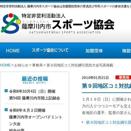
特定非営利活動法人 薩摩川内市スポーツ協会は加盟競技団体の育成及び市民スポーツの参加支援を
HOME
スポーツ協会について
加盟団体
施設の紹介
HOME
>
お知らせ
>
事務局
> 第９回地区コミ対抗綱引競技大会写真掲載
2014年01月21日
事務局
第９回地区コミ対抗
最近の投稿
令和8年10月4日（日）開催
第54回 薩摩川内市陸上記録会
１月１９日（日）に開催さ
力の入りつつユーモアも交
令和8年８月２日開催
各地区の選手、監督の皆さん
薩摩川内市オープンバドミント
第９回地区コミ対抗綱引
ン大会
組合せ等