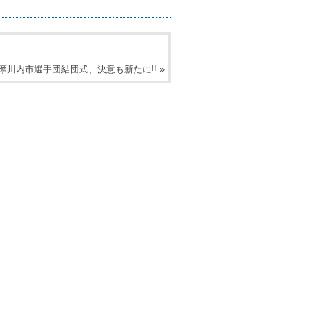
摩川内市選手団結団式、決意も新たに!!
»