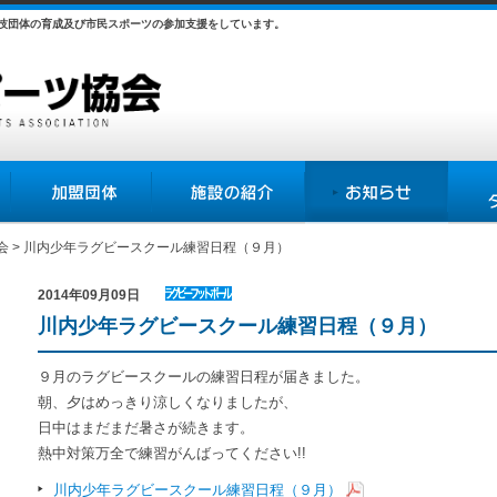
競技団体の育成及び市民スポーツの参加支援をしています。
加盟団体
施設の紹介
お知らせ
各種様
会
> 川内少年ラグビースクール練習日程（９月）
2014年09月09日
ラグビー
川内少年ラグビースクール練習日程（９月）
フットボ
ール協会
９月のラグビースクールの練習日程が届きました。
朝、夕はめっきり涼しくなりましたが、
日中はまだまだ暑さが続きます。
熱中対策万全で練習がんばってください!!
川内少年ラグビースクール練習日程（９月）