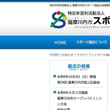
特定非営利活動法人 薩摩川内市スポーツ協会は加盟
HOME
スポーツ協会について
HOME
>
お知らせ
>
ラグビーフットボール協
最近の投稿
令和8年10月4日（日）開催
第54回 薩摩川内市陸上記録会
令和8年８月２日開催
薩摩川内市オープンバドミント
ン大会
組合せ等