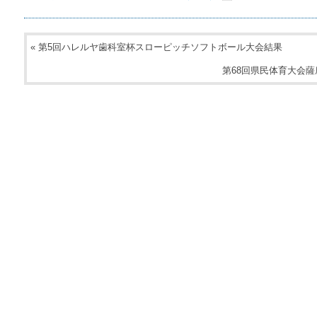
«
第5回ハレルヤ歯科室杯スローピッチソフトボール大会結果
第68回県民体育大会薩