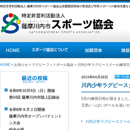
特定非営利活動法人 薩摩川内市スポーツ協会は加盟競技団体の育成及び市民スポーツの参加支援を
HOME
スポーツ協会について
加盟団体
施設の紹介
HOME
>
お知らせ
>
ラグビーフットボール協会
> 川内少年ラグビースクール練習日
2015年04月28日
ラグビー
川内少年ラグビース
最近の投稿
フットボ
令和8年10月4日（日）開催
ール協会
第54回 薩摩川内市陸上記録会
5月の練習日程が届きました
元気いっぱいボールを追いか
令和8年８月２日開催
薩摩川内市オープンバドミント
川内少年ラグビースクール
ン大会
組合せ等