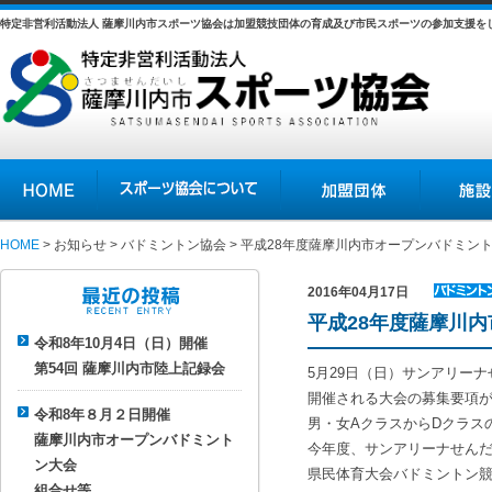
特定非営利活動法人 薩摩川内市スポーツ協会は加盟競技団体の育成及び市民スポーツの参加支援を
HOME
スポーツ協会について
加盟団体
施設の紹介
HOME
>
お知らせ
>
バドミントン協会
> 平成28年度薩摩川内市オープンバドミン
2016年04月17日
バドミン
平成28年度薩摩川
最近の投稿
トン協会
令和8年10月4日（日）開催
第54回 薩摩川内市陸上記録会
5月29日（日）サンアリー
開催される大会の募集要項
令和8年８月２日開催
男・女AクラスからDクラス
薩摩川内市オープンバドミント
今年度、サンアリーナせん
ン大会
県民体育大会バドミントン
組合せ等