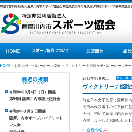
特定非営利活動法人 薩摩川内市スポーツ協会は加盟競技団体の育成及び市民スポーツの参加支援を
HOME
スポーツ協会について
加盟団体
施設の紹介
HOME
>
お知らせ
>
バレーボール協会
> ヴィクトリーナ姫路女子バレーボールチ
2017年05月01日
バレーボ
ヴィクトリーナ姫路
最近の投稿
ール協会
令和8年10月4日（日）開催
第54回 薩摩川内市陸上記録会
前全日本女子監督で薩摩川
元日本代表選手の竹下佳江
令和8年８月２日開催
今回、初めて薩摩川内合宿
薩摩川内市オープンバドミント
応援、よろしくお願いいた
ン大会
合宿情報
組合せ等