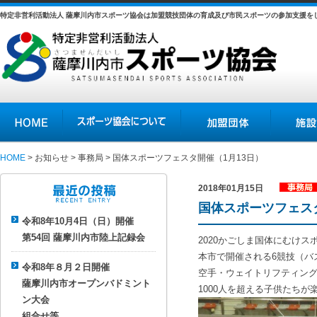
特定非営利活動法人 薩摩川内市スポーツ協会は加盟競技団体の育成及び市民スポーツの参加支援を
HOME
スポーツ協会について
加盟団体
施設の紹介
HOME
>
お知らせ
>
事務局
> 国体スポーツフェスタ開催（1月13日）
2018年01月15日
事務局
国体スポーツフェスタ
最近の投稿
令和8年10月4日（日）開催
第54回 薩摩川内市陸上記録会
2020かごしま国体にむけ
本市で開催される6競技（バ
令和8年８月２日開催
空手・ウェイトリフティン
薩摩川内市オープンバドミント
1000人を超える子供たち
ン大会
組合せ等