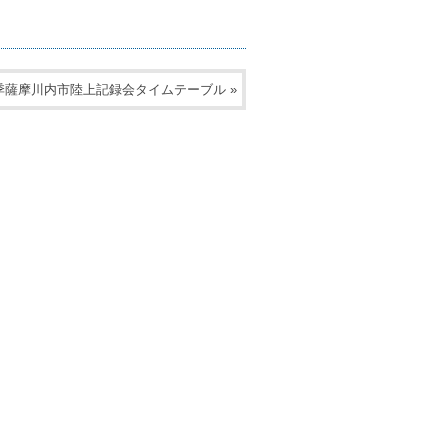
 春季薩摩川内市陸上記録会タイムテーブル
»