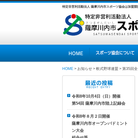
特定非営利活動法人 薩摩川内市スポーツ協会は加盟
HOME
スポーツ協会について
HOME
>
お知らせ
>
軟式野球連盟
> 第35
最近の投稿
令和8年10月4日（日）開催
第54回 薩摩川内市陸上記録会
令和8年８月２日開催
薩摩川内市オープンバドミント
ン大会
組合せ等