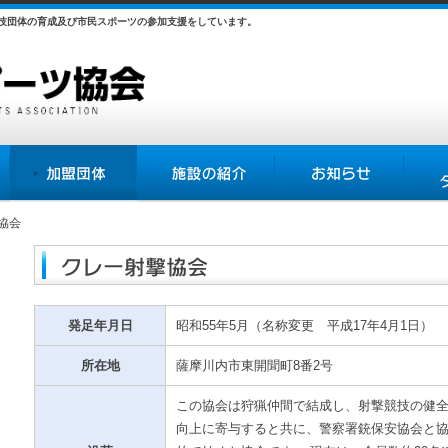
競技団体の育成及び市民スポーツの参加支援をしています。
加盟団体
施設の紹介
お知らせ
各種様
協会
クレー射撃協会
発足年月日
昭和55年5月（名称変更 平成17年4月1日）
所在地
薩摩川内市東開聞町8番2号
この協会は狩猟仲間で結成し、射撃競技の健
向上に寄与すると共に、警察署銃保安協会と