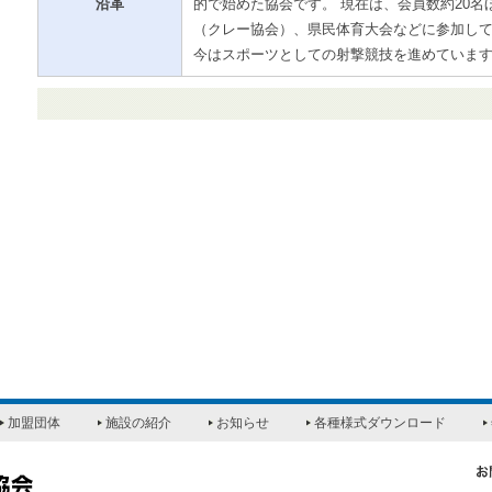
沿革
的で始めた協会です。 現在は、会員数約20名
（クレー協会）、県民体育大会などに参加し
今はスポーツとしての射撃競技を進めていま
加盟団体
施設の紹介
お知らせ
各種様式ダウンロード